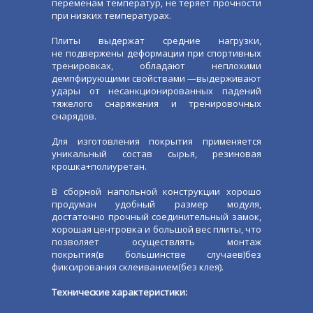
переменам температур, не теряет прочности
при низких температурах.
Плиты выдержат средние нагрузки,
не подвержены деформации при спортивных
тренировках, обладают неплохими
демпфирующими свойствами —выдерживают
удары от несанкционированных падений
тяжелого снаряжения и тренировочных
снарядов.
Для изготовления покрытия применяется
уникальный состав сырья, резиновая
крошка+полиуретан.
В сборной напольной конструкции хорошо
продуман удобный размер модуля,
достаточно прочный соединительный замок,
хорошая центровка и большой вес плиты, что
позволяет осуществлять монтаж
покрытия(в большинстве случаев)без
фиксирования склеиванием(без клея).
Технические характеристики: