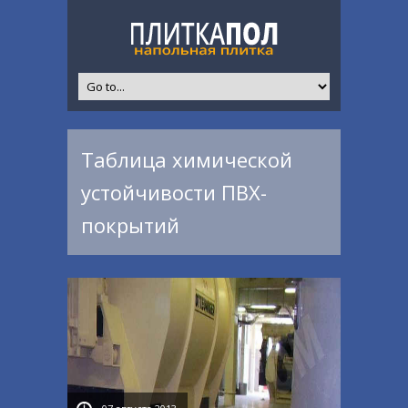
Таблица химической
устойчивости ПВХ-
покрытий